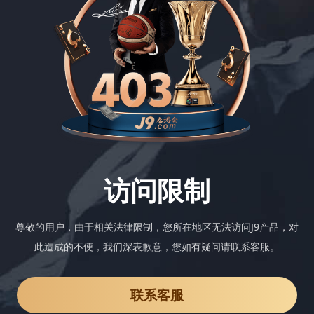
访问限制
尊敬的用户，由于相关法律限制，您所在地区无法访问J9产品，对
此造成的不便，我们深表歉意，您如有疑问请联系客服。
联系客服