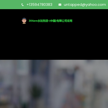
+13594780383
untapped@yahoo.com