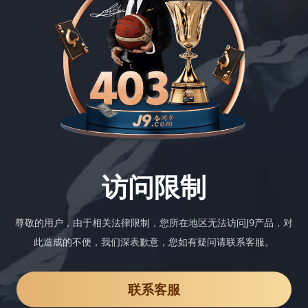
访问限制
尊敬的用户，由于相关法律限制，您所在地区无法访问J9产品，对
此造成的不便，我们深表歉意，您如有疑问请联系客服。
联系客服